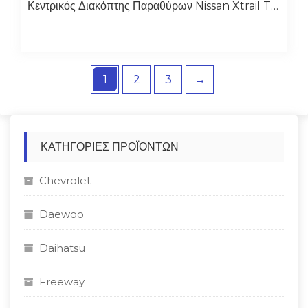
Κεντρικός Διακόπτης Παραθύρων Nissan Xtrail T30
1
2
3
→
ΚΑΤΗΓΟΡΊΕΣ ΠΡΟΪΌΝΤΩΝ
Chevrolet
Daewoo
Daihatsu
Freeway