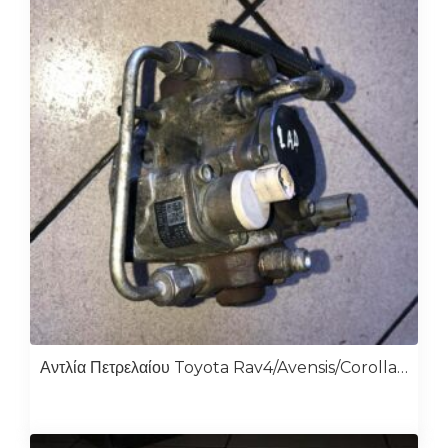
Αντλία Πετρελαίου Toyota Rav4/Avensis/Corolla D4D 2ad 22100-0R010