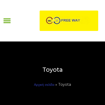
Skip
to
content
Α
Toyota
» Toyota
Αρχική σελίδα