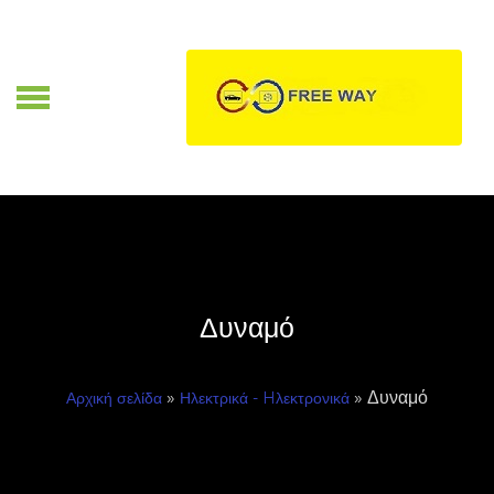
Skip
to
content
Α
Δυναμό
»
» Δυναμό
Αρχική σελίδα
Ηλεκτρικά - Hλεκτρονικά