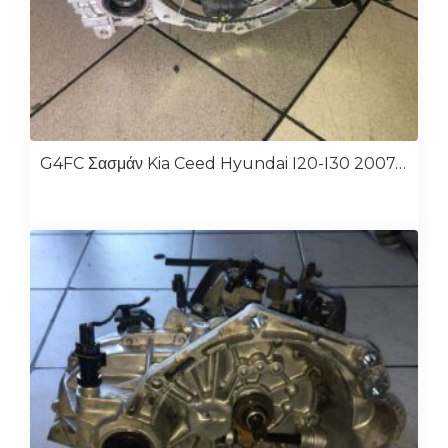
G4FC Σασμάν Kia Ceed Hyundai I20-I30 2007-2014 1.6