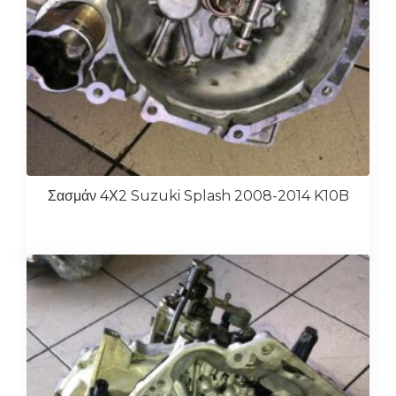
Σασμάν 4Χ2 Suzuki Splash 2008-2014 K10B