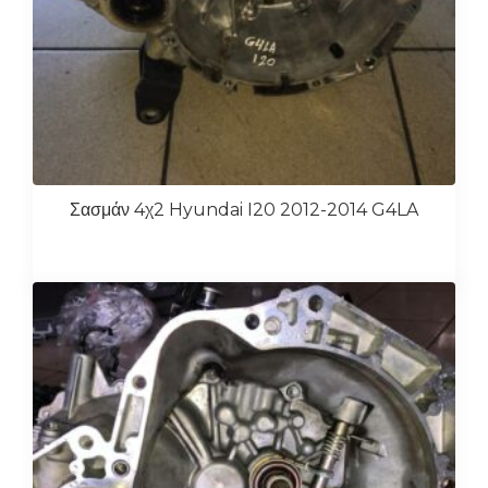
Σασμάν 4χ2 Hyundai I20 2012-2014 G4LA