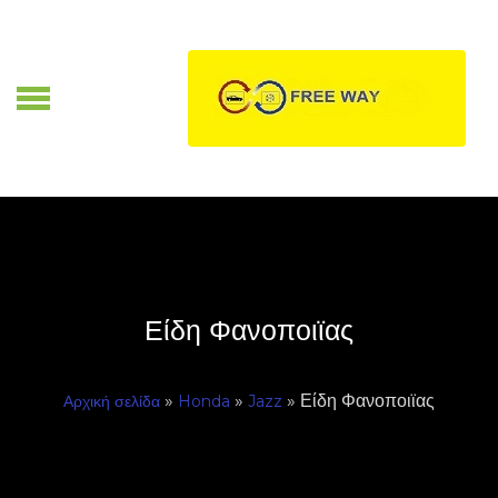
Skip
to
content
Α
Είδη Φανοποιϊας
»
»
» Είδη Φανοποιϊας
Αρχική σελίδα
Honda
Jazz