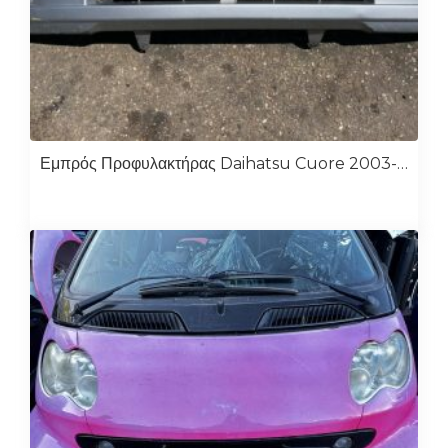
Εμπρός Προφυλακτήρας Daihatsu Cuore 2003-2007