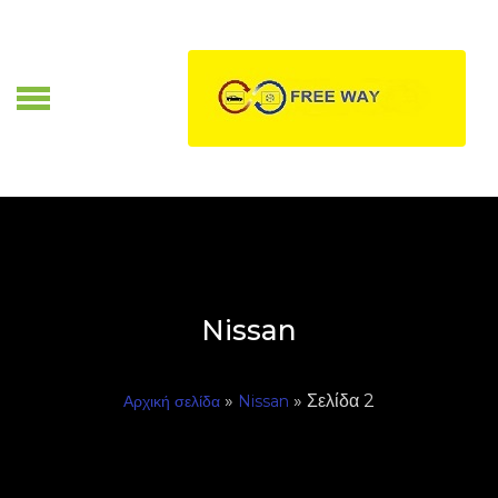
Skip
to
content
Α
Nissan
»
» Σελίδα 2
Αρχική σελίδα
Nissan