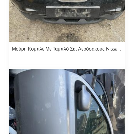
Μούρη Κομπλέ Με Ταμπλό Σετ Αερόσακους Nissan Juke 2015-2017 K9K 1.5 Diesel