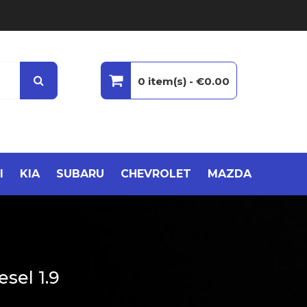
ινήτων Ιαπωνίας
0 item(s) -
€0.00
I
KIA
SUBARU
CHEVROLET
MAZDA
sel 1.9