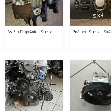
Αντλία Πετρελαίου Suzuki Grand Vitara F9Q