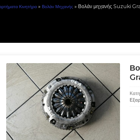
»
» Βολάν μηχανής Suzuki Gra
αρτήματα Κινητήρα
Βολάν Μηχανής
Βο
Gr
Κατη
Εξαρ