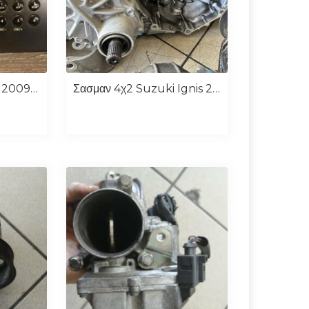
Ραδιοcd Suzuki Sx4 2009-2013 Κωδ. 339101-79j0
Σασμαν 4χ2 Suzuki Ignis 2016-2021 K12D 1.2 Hybrid