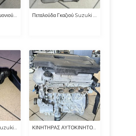
Αντλία Υδραυλικού Τιμονιού Suzuki Grand Vitara 1.9 F9Q
Πεταλούδα Γκαζιού Suzuki Grand Vitara 1.9 Diesel
Ατέρμονας Τιμονιού Suzuki Jimny 2000-2007
ΚΙΝΗΤΗΡΑΣ ΑΥΤΟΚΙΝΗΤΟΥ SUZUKI SX4/FIAT SEDICI 2006-2011 M16A 1.6