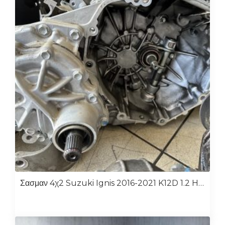
Σασμαν 4χ2 Suzuki Ignis 2016-2021 K12D 1.2 Hybrid