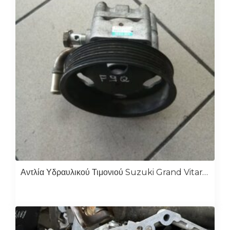
Αντλία Υδραυλικού Τιμονιού Suzuki Grand Vitara 1.9 F9Q