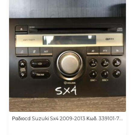
Ραδιοcd Suzuki Sx4 2009-2013 Κωδ. 339101-79j0