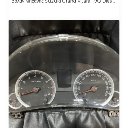
Βολάν Μηχανής Suzuki Grand Vitara F9Q Diesel 1.9