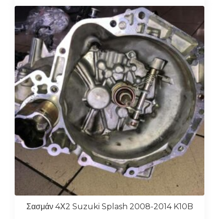
Σασμάν 4Χ2 Suzuki Splash 2008-2014 K10B