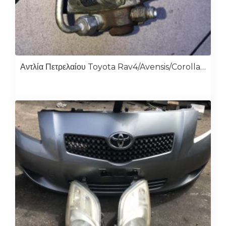
Αντλία Πετρελαίου Toyota Rav4/Avensis/Corolla D4D 2ad 22100-0R010