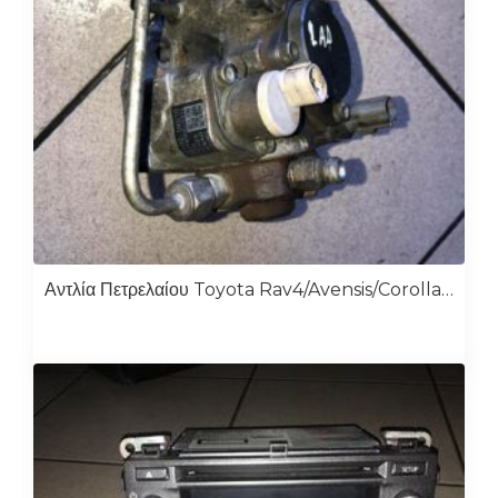
Αντλία Πετρελαίου Toyota Rav4/Avensis/Corolla D4D 2ad 22100-0R010