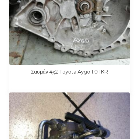
Σασμάν 4χ2 Toyota Aygo 1.0 1KR