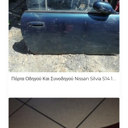
Πόρτα Οδηγού Και Συνοδηγού Nissan Silvia S14 1995